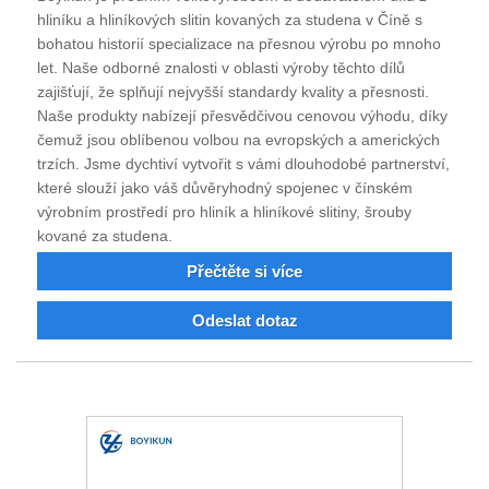
hliníku a hliníkových slitin kovaných za studena v Číně s
bohatou historií specializace na přesnou výrobu po mnoho
let. Naše odborné znalosti v oblasti výroby těchto dílů
zajišťují, že splňují nejvyšší standardy kvality a přesnosti.
Naše produkty nabízejí přesvědčivou cenovou výhodu, díky
čemuž jsou oblíbenou volbou na evropských a amerických
trzích. Jsme dychtiví vytvořit s vámi dlouhodobé partnerství,
které slouží jako váš důvěryhodný spojenec v čínském
výrobním prostředí pro hliník a hliníkové slitiny, šrouby
kované za studena.
Přečtěte si více
Odeslat dotaz