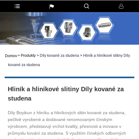
>
Produkty
>
Díly kované za studena
>
Hliník a hliníkové slitiny Díly
Domov
kované za studena
Hliník a hliníkové slitiny Díly kované za
studena
Díly Boyikun z hliníku a hliníkových slitin kované za studena,
pečlivě vyrobené a dodávané renomovaným čínským
výrobcem, představují vrchol kvality, přesnosti a inovace v
průmyslu kování za studena. S využitím čínských odborných