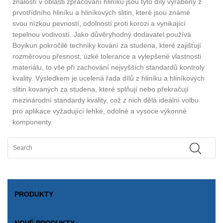
znalostí v oblasti zpracování hliníku jsou tyto díly vyráběny z
prvotřídního hliníku a hliníkových slitin, které jsou známé
svou nízkou pevností, odolností proti korozi a vynikající
tepelnou vodivostí. Jako důvěryhodný dodavatel používá
Boyikun pokročilé techniky kování za studena, které zajišťují
rozměrovou přesnost, úzké tolerance a vylepšené vlastnosti
materiálu, to vše při zachování nejvyšších standardů kontroly
kvality. Výsledkem je ucelená řada dílů z hliníku a hliníkových
slitin kovaných za studena, které splňují nebo překračují
mezinárodní standardy kvality, což z nich dělá ideální volbu
pro aplikace vyžadující lehké, odolné a vysoce výkonné
komponenty.
PRODUKTY
NOVÉ PRODUKTY