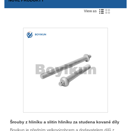
View as
Šrouby z hliníku a slitin hliníku za studena kované díly
Boyikun je předním velkovýrobcem a dodavatelem dílů z