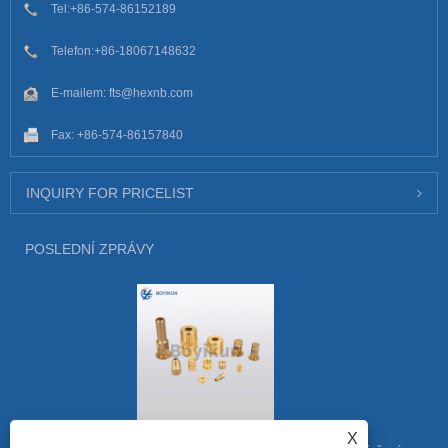
Tel:
+86-574-86152189
Telefon:
+86-18067148632
E-mailem:
fts@hexnb.com
Fax: +86-574-86157840
INQUIRY FOR PRICELIST
POSLEDNÍ ZPRÁVY
Odemknutí tajemství mocné vroubkované vložky
X