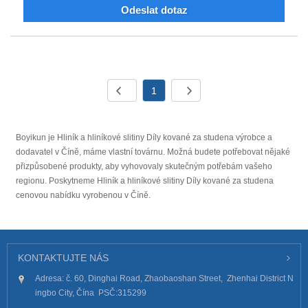
Odeslat dotaz
1
Boyikun je Hliník a hliníkové slitiny Díly kované za studena výrobce a
dodavatel v Číně, máme vlastní továrnu. Možná budete potřebovat nějaké
přizpůsobené produkty, aby vyhovovaly skutečným potřebám vašeho
regionu. Poskytneme Hliník a hliníkové slitiny Díly kované za studena
cenovou nabídku vyrobenou v Číně.
KONTAKTUJTE NÁS
Adresa: č. 60, Dinghai Road, Zhaobaoshan Street, Zhenhai District N
ingbo City, Čína PSČ:315299