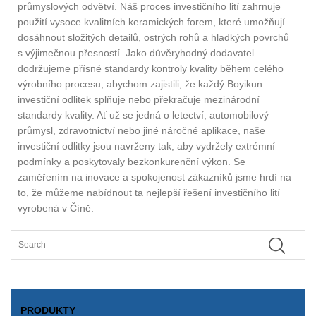
průmyslových odvětví. Náš proces investičního lití zahrnuje
použití vysoce kvalitních keramických forem, které umožňují
dosáhnout složitých detailů, ostrých rohů a hladkých povrchů
s výjimečnou přesností. Jako důvěryhodný dodavatel
dodržujeme přísné standardy kontroly kvality během celého
výrobního procesu, abychom zajistili, že každý Boyikun
investiční odlitek splňuje nebo překračuje mezinárodní
standardy kvality. Ať už se jedná o letectví, automobilový
průmysl, zdravotnictví nebo jiné náročné aplikace, naše
investiční odlitky jsou navrženy tak, aby vydržely extrémní
podmínky a poskytovaly bezkonkurenční výkon. Se
zaměřením na inovace a spokojenost zákazníků jsme hrdí na
to, že můžeme nabídnout ta nejlepší řešení investičního lití
vyrobená v Číně.
PRODUKTY