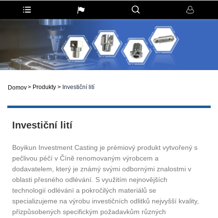
>
Produkty
>
Investiční lití
Domov
Investiční lití
Boyikun Investment Casting je prémiový produkt vytvořený s
pečlivou péčí v Číně renomovaným výrobcem a
dodavatelem, který je známý svými odbornými znalostmi v
oblasti přesného odlévání. S využitím nejnovějších
technologií odlévání a pokročilých materiálů se
specializujeme na výrobu investičních odlitků nejvyšší kvality,
přizpůsobených specifickým požadavkům různých