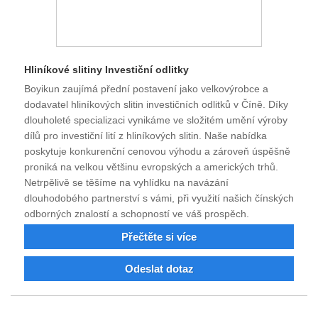
Hliníkové slitiny Investiční odlitky
Boyikun zaujímá přední postavení jako velkovýrobce a
dodavatel hliníkových slitin investičních odlitků v Číně. Díky
dlouholeté specializaci vynikáme ve složitém umění výroby
dílů pro investiční lití z hliníkových slitin. Naše nabídka
poskytuje konkurenční cenovou výhodu a zároveň úspěšně
proniká na velkou většinu evropských a amerických trhů.
Netrpělivě se těšíme na vyhlídku na navázání
dlouhodobého partnerství s vámi, při využití našich čínských
odborných znalostí a schopností ve váš prospěch.
Přečtěte si více
Odeslat dotaz