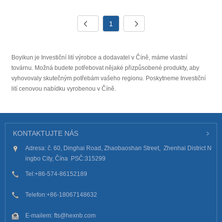
1
Boyikun je Investiční lití výrobce a dodavatel v Číně, máme vlastní
továrnu. Možná budete potřebovat nějaké přizpůsobené produkty, aby
vyhovovaly skutečným potřebám vašeho regionu. Poskytneme Investiční
lití cenovou nabídku vyrobenou v Číně.
KONTAKTUJTE NÁS
Adresa: č. 60, Dinghai Road, Zhaobaoshan Street, Zhenhai District N
ingbo City, Čína PSČ:315299
Tel:
+86-574-86152189
Telefon:
+86-18067148632
E-mailem:
fts@hexnb.com