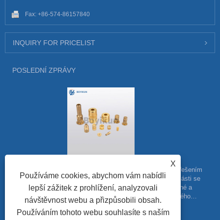
Fax: +86-574-86157840
INQUIRY FOR PRICELIST
POSLEDNÍ ZPRÁVY
Odemknutí tajemství mocné vroubkované vložky
X
Vroubkované vložky jsou široce používaným upevňovacím řešením
Používáme cookies, abychom vám nabídli
v různých průmyslových odvětvích. Tyto malé kovové součásti se
lepší zážitek z prohlížení, analyzovali
závitem jsou navrženy tak, aby poskytovaly pevné, odolné a
spolehlivé spojení pro řadu aplikací, včetně automobilového
návštěvnost webu a přizpůsobili obsah.
průmyslu, letectví, elektroniky a dalších.
Používáním tohoto webu souhlasíte s naším