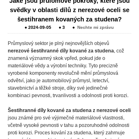
Jaké jsou průlomové pokroky, které jsou
svědky v oblasti dílů z nerezové oceli se
šestihranem kovaných za studena?
●
2024-09-05
●
3
●
Nechte mi zprávu
Průmyslový sektor je plný nejnovějších objevů
nerezové šestihranné díly kované za studena
, což
znamená významný skok vpřed, pokud jde o
materiálové vědy a výrobní techniky. Tyto precizně
vyrobené komponenty revolučně mění průmyslová
odvětví, jako je automobilový průmysl, letectví,
stavebnictví a těžké stroje, díky své jedinečné
kombinaci pevnosti, trvanlivosti a odolnosti proti korozi.
Šestihranné díly kované za studena z nerezové oceli
jsou známé pro své výjimečné materiálové vlastnosti,
včetně vysoké pevnosti v tahu a pozoruhodné odolnosti
proti korozi. Proces kování za studena, který zahrnuje