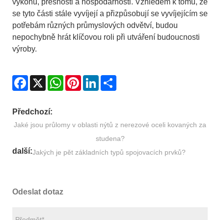
výkonu, přesnosti a hospodárnosti. Vzhledem k tomu, že
se tyto části stále vyvíjejí a přizpůsobují se vyvíjejícím se
potřebám různých průmyslových odvětví, budou
nepochybně hrát klíčovou roli při utváření budoucnosti
výroby.
Facebook
X
WhatsApp
Pinterest
LinkedIn
Share
Předchozí:
Jaké jsou průlomy v oblasti nýtů z nerezové oceli kovaných za
studena?
další:
Jakých je pět základních typů spojovacích prvků?
Odeslat dotaz