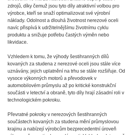
zdrojů, díky čemuž jsou tyto díly atraktivní volbou pro
výrobce, kteří se snaží optimalizovat své výrobní
náklady. Odolnost a dlouhá životnost nerezové oceli
navíc přispívá k udržitelnějšímu životnímu cyklu
produktu a snižuje potřebu častých výměn nebo
likvidace.
Vzhledem k tomu, že výhody šestihranných dílů
kovaných za studena z nerezové oceli jsou stále více
uznávány, jejich uplatnění na trhu se stále rozšiřuje. Od
vysoce výkonných motorů a převodovek v
automobilovém průmyslu až po kritické konstrukční
součásti v letectví a obraně, tyto díly hrají zásadní roli v
technologickém pokroku.
Převratné pokroky v nerezových šestihranných
součástech kovaných za studena mění průmyslovou
krajinu a nabízejí výrobcům bezprecedentní úroveň