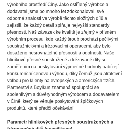
výrobního prostředí Číny. Jako ostřílený výrobce a
dodavatel jsme po mnoho let zdokonalovali své
odborné znalosti ve výrobě těchto složitých dílů a
zajistili, že každý detail splňuje nejvyšší standardy
přesnosti. Náš závazek ke kvalitě je zřejmý v přísném
výrobním procesu, kde každý šroub prochází pečlivými
soustružnickými a frézovacími operacemi, aby bylo
dosaženo nesrovnatelné přesnosti a odolnosti. Naše
hliníkové přesné soustružené a frézované díly se
zaměřením na poskytování výjimečné hodnoty nabízejí
konkurenční cenovou výhodu, díky čemuž jsou atraktivní
volbou pro klienty na evropských a amerických trzích.
Partnerství s Boyikun znamená spolupráci se
spolehlivým a důvěryhodným výrobcem a dodavatelem
v Číně, který se věnuje poskytování špičkových
produktů, které předčí očekávání.
Parametr hliníkových přesných soustružených a
frézovaných dílů (specifikace)