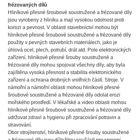
frézovaných dílů
Hliníkové přesné šroubové soustružené a frézované díly
jsou vyrobeny z hliníku a mají vysokou odolnost proti
korozi a pevnost. V oblasti stavebnictví mohou být
hliníkové přesné šroubové soustružené a frézované díly
použity v pevných stavebních materiálech, jako je
úhlová ocel, plech, potrubí, drát atd. Pole elektronických
zařízení, hliníkové přesné šrouby soustružené a
frézované díly mohou spojovat všechny díly, aby byla
zajištěna vysoká přesnost a stabilita elektronického
zařízení a ochrana drobných vnitřních částí. Stroje. V
námořní a námořní oblasti mohou hliníkové přesné
šroubové soustružené a frézované díly odolat erozi
mořského prostředí. V lékařské a video oblasti mohou
hliníkové přesné šroubové soustružené a frézované díly
udržovat zdraví a hygienu při zpracování potravin a
stravování.
Obor strojírenství, hliníkové přesné šrouby soustružené
a frézované díly jsou důležitou součástí pro spojení