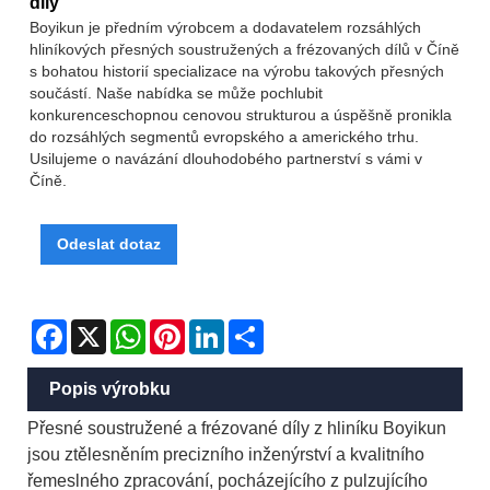
díly
Boyikun je předním výrobcem a dodavatelem rozsáhlých
hliníkových přesných soustružených a frézovaných dílů v Číně
s bohatou historií specializace na výrobu takových přesných
součástí. Naše nabídka se může pochlubit
konkurenceschopnou cenovou strukturou a úspěšně pronikla
do rozsáhlých segmentů evropského a amerického trhu.
Usilujeme o navázání dlouhodobého partnerství s vámi v
Číně.
Odeslat dotaz
Facebook
X
WhatsApp
Pinterest
LinkedIn
Share
Popis výrobku
Přesné soustružené a frézované díly z hliníku Boyikun
jsou ztělesněním precizního inženýrství a kvalitního
řemeslného zpracování, pocházejícího z pulzujícího