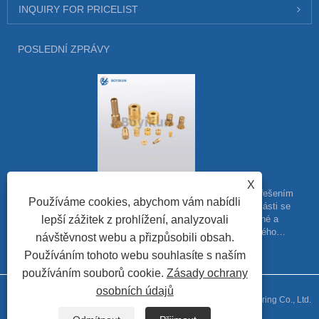
INQUIRY FOR PRICELIST
POSLEDNÍ ZPRÁVY
Odemknutí tajemství mocné vroubkované vložky
X
Vroubkované vložky jsou široce používaným upevňovacím řešením
Používáme cookies, abychom vám nabídli
v různých průmyslových odvětvích. Tyto malé kovové součásti se
závitem jsou navrženy tak, aby poskytovaly pevné, odolné a
lepší zážitek z prohlížení, analyzovali
spolehlivé spojení pro řadu aplikací, včetně automobilového
návštěvnost webu a přizpůsobili obsah.
průmyslu, letectví, elektroniky a dalších.
Používáním tohoto webu souhlasíte s naším
používáním souborů cookie.
Zásady ochrany
osobních údajů
Copyright © 2024 Ningbo Boyikun Precision Hardware Manufacturing Co., Ltd.
Všechna práva vyhrazena.