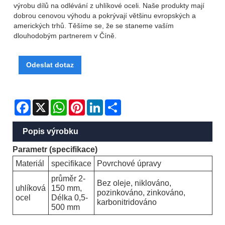
výrobu dílů na odlévání z uhlíkové oceli. Naše produkty mají
dobrou cenovou výhodu a pokrývají většinu evropských a
amerických trhů. Těšíme se, že se staneme vaším
dlouhodobým partnerem v Číně.
Odeslat dotaz
Facebook
X
WhatsApp
Pinterest
LinkedIn
Share
Popis výrobku
Parametr (specifikace)
Materiál
specifikace
Povrchové úpravy
průměr 2-
Bez oleje, niklováno,
uhlíková
150 mm,
pozinkováno, zinkováno,
ocel
Délka 0,5-
karbonitridováno
500 mm