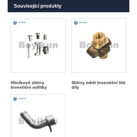
Související produkty
Hliníkové slitiny
Slitiny mědi Investiční lité
Investiční odlitky
díly