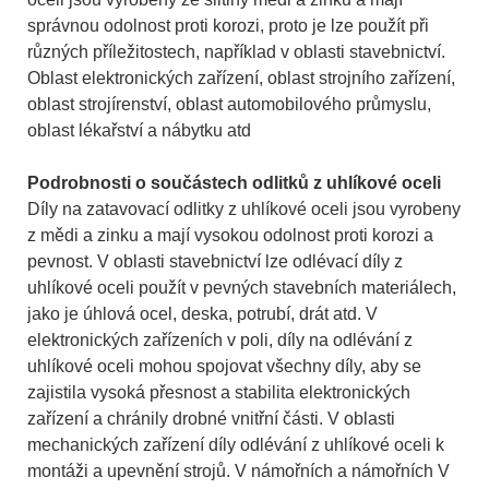
správnou odolnost proti korozi, proto je lze použít při
různých příležitostech, například v oblasti stavebnictví.
Oblast elektronických zařízení, oblast strojního zařízení,
oblast strojírenství, oblast automobilového průmyslu,
oblast lékařství a nábytku atd
Podrobnosti o součástech odlitků z uhlíkové oceli
Díly na zatavovací odlitky z uhlíkové oceli jsou vyrobeny
z mědi a zinku a mají vysokou odolnost proti korozi a
pevnost. V oblasti stavebnictví lze odlévací díly z
uhlíkové oceli použít v pevných stavebních materiálech,
jako je úhlová ocel, deska, potrubí, drát atd. V
elektronických zařízeních v poli, díly na odlévání z
uhlíkové oceli mohou spojovat všechny díly, aby se
zajistila vysoká přesnost a stabilita elektronických
zařízení a chránily drobné vnitřní části. V oblasti
mechanických zařízení díly odlévání z uhlíkové oceli k
montáži a upevnění strojů. V námořních a námořních V