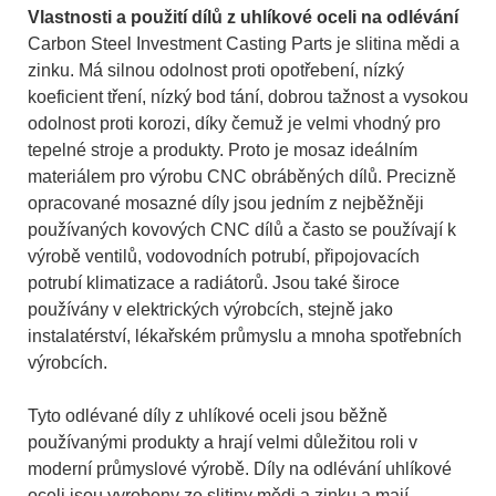
Vlastnosti a použití dílů z uhlíkové oceli na odlévání
Carbon Steel Investment Casting Parts je slitina mědi a
zinku. Má silnou odolnost proti opotřebení, nízký
koeficient tření, nízký bod tání, dobrou tažnost a vysokou
odolnost proti korozi, díky čemuž je velmi vhodný pro
tepelné stroje a produkty. Proto je mosaz ideálním
materiálem pro výrobu CNC obráběných dílů. Precizně
opracované mosazné díly jsou jedním z nejběžněji
používaných kovových CNC dílů a často se používají k
výrobě ventilů, vodovodních potrubí, připojovacích
potrubí klimatizace a radiátorů. Jsou také široce
používány v elektrických výrobcích, stejně jako
instalatérství, lékařském průmyslu a mnoha spotřebních
výrobcích.
Tyto odlévané díly z uhlíkové oceli jsou běžně
používanými produkty a hrají velmi důležitou roli v
moderní průmyslové výrobě. Díly na odlévání uhlíkové
oceli jsou vyrobeny ze slitiny mědi a zinku a mají