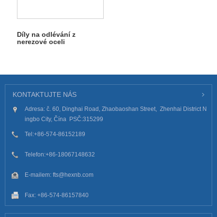
Díly na odlévání z
nerezové oceli
KONTAKTUJTE NÁS
Adresa: č. 60, Dinghai Road, Zhaobaoshan Street, Zhenhai District N
ingbo City, Čína PSČ:315299
Tel:
+86-574-86152189
Telefon:
+86-18067148632
E-mailem:
fts@hexnb.com
Fax: +86-574-86157840